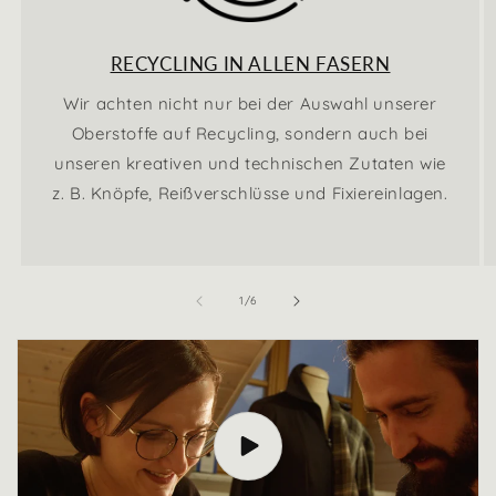
RECYCLING IN ALLEN FASERN
Wir achten nicht nur bei der Auswahl unserer
Oberstoffe auf Recycling, sondern auch bei
unseren kreativen und technischen Zutaten wie
z. B. Knöpfe, Reißverschlüsse und Fixiereinlagen.
von
1
/
6