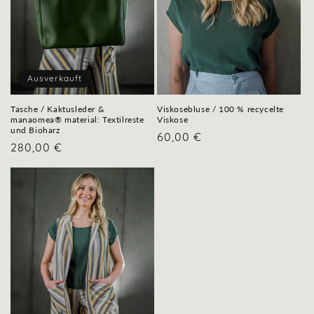
Ausverkauft
Tasche / Kaktusleder &
Viskosebluse / 100 % recycelte
manaomea® material: Textilreste
Viskose
und Bioharz
Normaler
60,00 €
Normaler
280,00 €
Preis
Preis