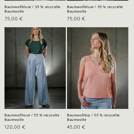
Baumwollbluse / 55 % recycelte
Baumwollbluse / 55 % recycelte
Baumwolle
Baumwolle
Normaler
75,00 €
Normaler
75,00 €
Preis
Preis
Baumwolltop / 55 % recycelte
Baumwollhose / 55 % recycelte
Baumwolle
Baumwolle
Normaler
45,00 €
Normaler
120,00 €